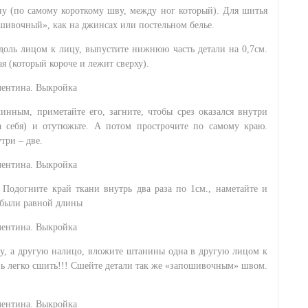
у (по самому короткому шву, между ног который). Для шитья
шивочный», как на джинсах или постельном белье.
вдоль лицом к лицу, выпустите нижнюю часть детали на 0,7см.
ая (который короче и лежит сверху).
линным, приметайте его, загните, чтобы срез оказался внутри
а себя) и отутюжьте. А потом прострочите по самому краю.
три – две.
Подогните край ткани внутрь два раза по 1см., наметайте и
 были равной длины
у, а другую налицо, вложите штанины одна в другую лицом к
нь легко сшить!!! Сшейте детали так же «запошивочным» швом.