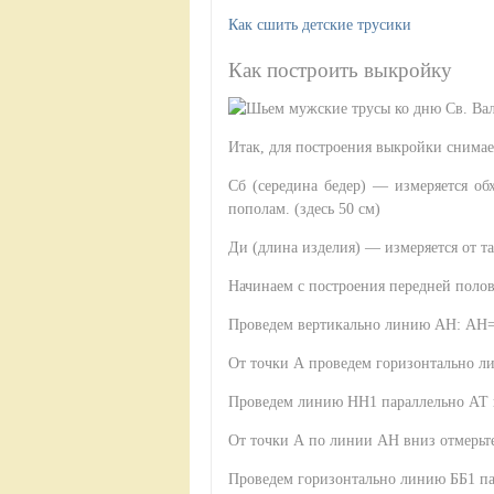
Как сшить детские трусики
Как построить выкройку
Итак, для построения выкройки снима
Сб (середина бедер) — измеряется об
пополам. (здесь 50 см)
Ди (длина изделия) — измеряется от та
Начинаем с построения передней поло
Проведем вертикально линию АН: АН
От точки А проведем горизонтально 
Проведем линию НН1 параллельно АТ 
От точки А по линии АН вниз отмерьт
Проведем горизонтально линию ББ1 п