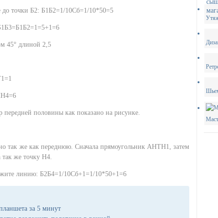
до точки Б2: Б1Б2=1/10Сб=1/10*50=5
Утяж
 Б1Б3=Б1Б2=1=5+1=6
Диза
м 45° длиной 2,5
Ретр
Т1=1
Шьем
НН4=6
 передней половины как показано на рисунке.
Маст
но так же как переднюю. Сначала прямоугольник АНТН1, затем
 так же точку Н4.
лжите линию: Б2Б4=1/10Сб+1=1/10*50+1=6
 планшета за 5 минут