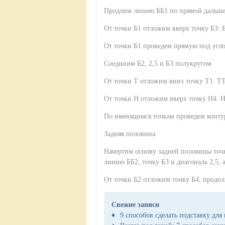
Продлим линию ББ1 по прямой дальше 
От точки Б1 отложим вверх точку Б3:
От точки Б1 проведем прямую под угло
Соединим Б2, 2,5 и Б3 полукругом
От точки Т отложим вниз точку Т1: Т
От точки Н отложим вверх точку Н4: 
По имеющимся точкам проведем контур
Задняя половина:
Начертим основу задней половины точ
линию ББ2, точку Б3 и диагональ 2,5, а
От точки Б2 отложим точку Б4, продо
Свежие записи
9 способов сделать подставку для