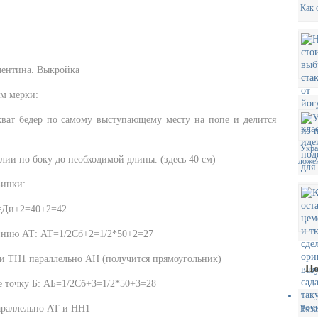
Как 
ем мерки:
хват бедер по самому выступающему месту на попе и делится
Укра
лии по боку до необходимой длины. (здесь 40 см)
ложе
винки:
=Ди+2=40+2=42
линию АТ: АТ=1/2Сб+2=1/2*50+2=27
и ТН1 параллельно АН (получится прямоугольник)
По
е точку Б: АБ=1/2Сб+3=1/2*50+3=28
араллельно АТ и НН1
Вяза