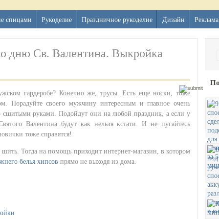
ие спицами
Рукоделие
Праздничное рукоделие
Дизайн
Реклама
о дню Св. Валентина. Выкройка
По
ужском гардеробе? Конечно же, трусы. Есть еще носки, тоже
ом. Порадуйте своего мужчину интересным и
главное очень
 сшитыми руками. Подойдут они на любой праздник, а если у
Святого Валентина будут как нельзя кстати. И не пугайтесь
новички тоже справятся!
е шить. Тогда на помощь приходит интернет-магазин, в котором
жнего белья хипсов
прямо не выходя из дома.
ройки