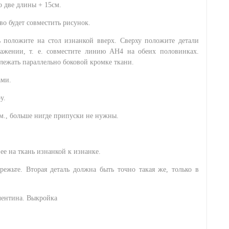
о две длины + 15см.
во будет совместить рисунок.
 положите на стол изнанкой вверх. Сверху положите детали
ажении, т. е. совместите линию АН4 на обеих половинках.
лежать параллельно боковой кромке ткани.
ами.
у.
см., больше нигде припуски не нужны.
ее на ткань изнанкой к изнанке.
ежьте. Вторая деталь должна быть точно такая же, только в