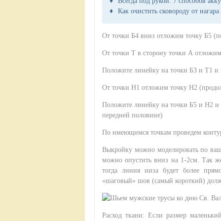
Всегда под рукой: 7 способов акк
Как очистить сковороду от нагара
От точки Б4 вниз отложим точку Б5 (
От точки Т в сторону точки А отложим
Положите линейку на точки Б3 и Т1 и
От точки Н1 отложим точку Н2 (прод
Положите линейку на точки Б5 и Н2 и
передней половине)
По имеющимся точкам проведем контур
Выкройку можно моделировать по ваш
можно опустить вниз на 1-2см. Так ж
тогда линия низа будет более прям
«шаговый» шов (самый короткий) долж
Расход ткани: Если размер маленьки