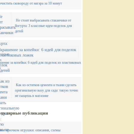
очистить сковороду от нагара за 10 минут
Не стоит выбрасывать стаканчики от
йогурта: 3 классные идеи поделок для
детей
шение за копейки: 6 идей для поделок из пластиковых
к
Как из остатков цемента и ткани сделать
оригинальную вазу для сада: такую точно
не сыщешь в магазине
пулярные публикации
ние крючком игрушки: описания, схемы