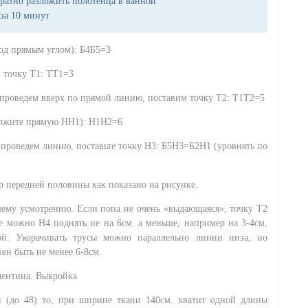
уратно разложить полотенца в ванной
 за 10 минут
под прямым углом): Б4Б5=3
 точку Т1: ТТ1=3
 проведем вверх по прямой линию, поставим точку Т2: Т1Т2=5
олжите прямую НН1): Н1Н2=6
 проведем линию, поставьте точку Н3: Б5Н3=Б2Н1 (уровнять по
 передней половины как показано на рисунке.
ему усмотрению. Если попа не очень «выдающаяся», точку Т2
е можно Н4 поднять не на 6см. а меньше, например на 3-4см,
ой. Укорачивать трусы можно параллельно линии низа, но
ен быть не менее 6-8см.
й (до 48) то, при ширине ткани 140см. хватит одной длины