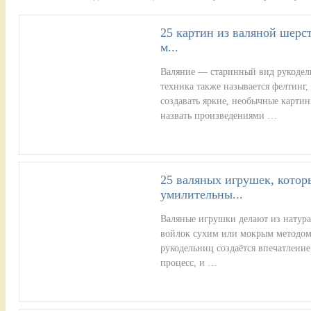
25 картин из валяной шерст
м...
Валяние — старинный вид рукодели
техника также называется фелтинг,
создавать яркие, необычные карти
назвать произведениями …
25 валяных игрушек, котор
умилительны...
Валяные игрушки делают из натура
войлок сухим или мокрым методом
рукодельниц создаётся впечатлени
процесс, и …