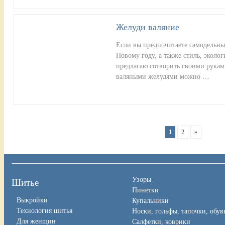
Желуди валяние
Если вы предпочитаете самодельны
Новому году, а также стиль, эколог
предлагаю сотворить своими рукам
валяными желудями можно …
1
2
»
Узоры
Шитье
Пинетки
Выкройки
Купальники
Технология шитья
Носки, гольфы, тапочки, обув
Для женщин
Салфетки, коврики