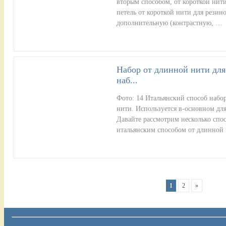
вторым способом, от короткой нити
петель от короткой нити для резино
дополнительную (контрастную, …
Набор от длинной нити для
наб...
Фото: 14 Итальянский способ набо
нити. Используется в-основном для
Давайте рассмотрим несколько спос
итальянским способом от длинной
1
2
»