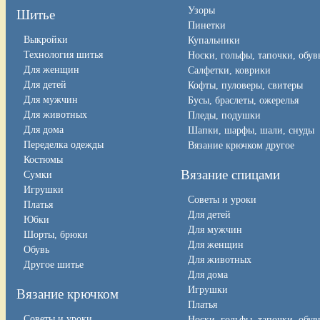
Узоры
Шитье
Пинетки
Выкройки
Купальники
Технология шитья
Носки, гольфы, тапочки, обув
Для женщин
Салфетки, коврики
Для детей
Кофты, пуловеры, свитеры
Для мужчин
Бусы, браслеты, ожерелья
Для животных
Пледы, подушки
Для дома
Шапки, шарфы, шали, снуды
Переделка одежды
Вязание крючком другое
Костюмы
Вязание спицами
Сумки
Игрушки
Советы и уроки
Платья
Для детей
Юбки
Для мужчин
Шорты, брюки
Для женщин
Обувь
Для животных
Другое шитье
Для дома
Игрушки
Вязание крючком
Платья
Советы и уроки
Носки, гольфы, тапочки, обув