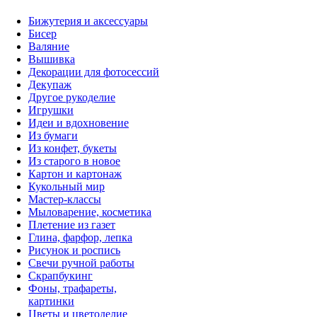
Бижутерия и аксессуары
Бисер
Валяние
Вышивка
Декорации для фотосессий
Декупаж
Другое рукоделие
Игрушки
Идеи и вдохновение
Из бумаги
Из конфет, букеты
Из старого в новое
Картон и картонаж
Кукольный мир
Мастер-классы
Мыловарение, косметика
Плетение из газет
Глина, фарфор, лепка
Рисунок и роспись
Свечи ручной работы
Скрапбукинг
Фоны, трафареты,
картинки
Цветы и цветоделие