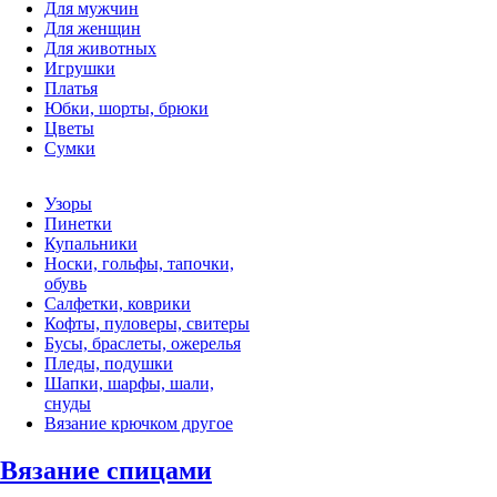
Для мужчин
Для женщин
Для животных
Игрушки
Платья
Юбки, шорты, брюки
Цветы
Сумки
Узоры
Пинетки
Купальники
Носки, гольфы, тапочки,
обувь
Салфетки, коврики
Кофты, пуловеры, свитеры
Бусы, браслеты, ожерелья
Пледы, подушки
Шапки, шарфы, шали,
снуды
Вязание крючком другое
Вязание спицами