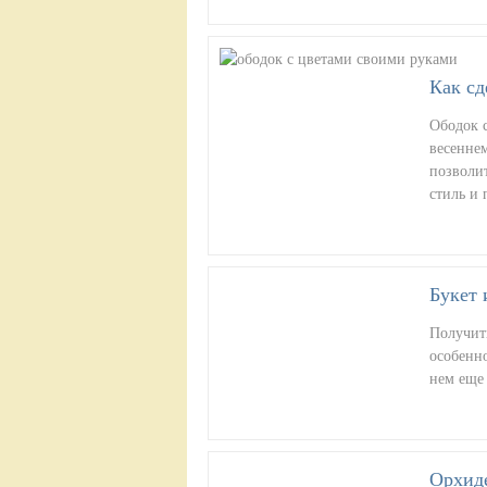
Как сд
Ободок 
весеннем
позволит
стиль и
Букет 
Получить
особенно
нем еще
Орхиде