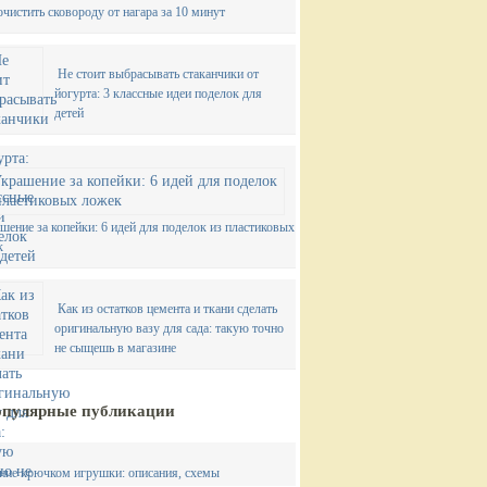
очистить сковороду от нагара за 10 минут
Не стоит выбрасывать стаканчики от
йогурта: 3 классные идеи поделок для
детей
шение за копейки: 6 идей для поделок из пластиковых
к
Как из остатков цемента и ткани сделать
оригинальную вазу для сада: такую точно
не сыщешь в магазине
пулярные публикации
ние крючком игрушки: описания, схемы