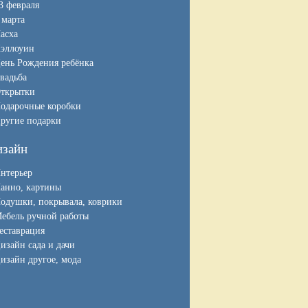
3 февраля
 марта
асха
эллоуин
ень Рождения ребёнка
вадьба
ткрытки
одарочные коробки
ругие подарки
изайн
нтерьер
анно, картины
одушки, покрывала, коврики
ебель ручной работы
еставрация
изайн сада и дачи
изайн другое, мода