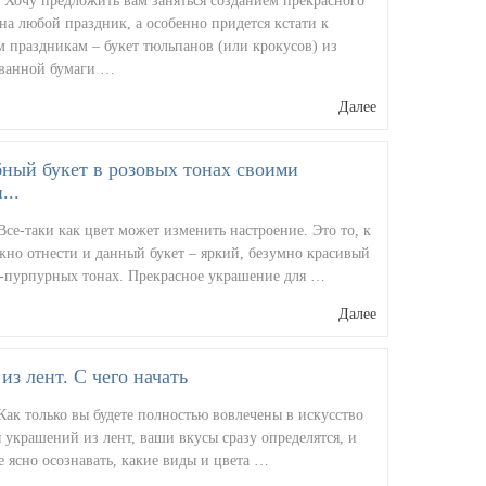
 Хочу предложить вам заняться созданием прекрасного
на любой праздник, а особенно придется кстати к
 праздникам – букет тюльпанов (или крокусов) из
ванной бумаги …
Далее
ный букет в розовых тонах своими
...
Все-таки как цвет может изменить настроение. Это то, к
жно отнести и данный букет – яркий, безумно красивый
о-пурпурных тонах. Прекрасное украшение для …
Далее
из лент. С чего начать
Как только вы будете полностью вовлечены в искусство
 украшений из лент, ваши вкусы сразу определятся, и
е ясно осознавать, какие виды и цвета …