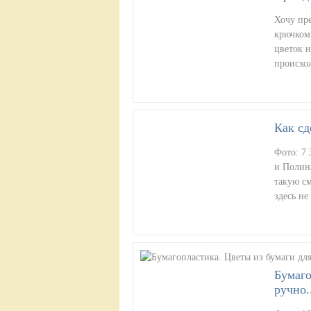
Хочу пр
крючком
цветок н
происхо
Как сд
Фото: 7
и Полина
такую см
здесь н
Бумаго
ручно.