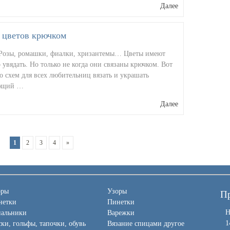
Далее
 цветов крючком
 Розы, ромашки, фиалки, хризантемы… Цветы имеют
 увядать. Но только не когда они связаны крючком. Вот
о схем для всех любительниц вязать и украшать
ющий …
Далее
1
2
3
4
»
оры
Узоры
Пр
нетки
Пинетки
Н
пальники
Варежки
1
ки, гольфы, тапочки, обувь
Вязание спицами другое