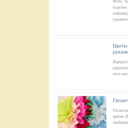
Фото: 16
изделие.
альбомы
украшен
Цветы 
руками
Нарциссы
вдохнов
этот пос
Гигант
Гигантск
ярким. В
любимым