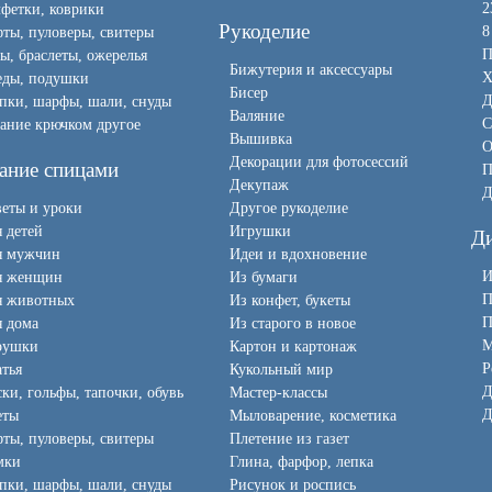
2
фетки, коврики
Рукоделие
8
ты, пуловеры, свитеры
П
ы, браслеты, ожерелья
Бижутерия и аксессуары
Х
еды, подушки
Бисер
Д
пки, шарфы, шали, снуды
Валяние
С
ание крючком другое
Вышивка
О
Декорации для фотосессий
ание спицами
П
Декупаж
Д
еты и уроки
Другое рукоделие
 детей
Игрушки
Д
я мужчин
Идеи и вдохновение
И
я женщин
Из бумаги
П
я животных
Из конфет, букеты
П
 дома
Из старого в новое
М
рушки
Картон и картонаж
Р
тья
Кукольный мир
Д
ки, гольфы, тапочки, обувь
Мастер-классы
Д
еты
Мыловарение, косметика
ты, пуловеры, свитеры
Плетение из газет
мки
Глина, фарфор, лепка
пки, шарфы, шали, снуды
Рисунок и роспись