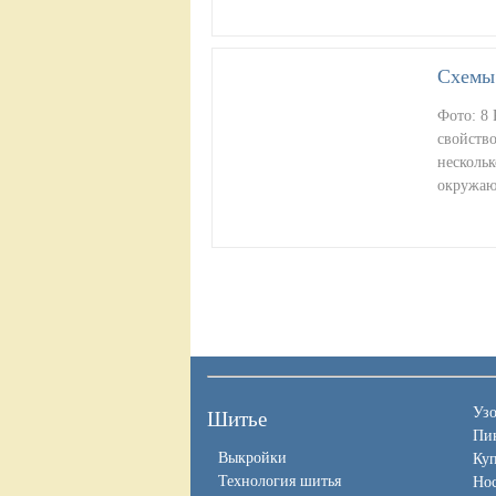
Схемы
Фото: 8
свойство
нескольк
окружа
Уз
Шитье
Пи
Выкройки
Ку
Технология шитья
Нос