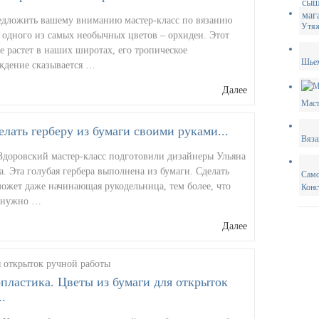
едложить вашему вниманию мастер-класс по вязанию
Утяж
 одного из самых необычных цветов – орхидеи. Этот
е растет в наших широтах, его тропическое
Шьем
ждение сказывается …
Далее
Маст
елать герберу из бумаги своими руками...
Вяза
 Здоровский мастер-класс подготовили дизайнеры Ульяна
. Эта голубая гербера выполнена из бумаги. Сделать
Само
ожет даже начинающая рукодельница, тем более, что
Конс
е нужно …
Далее
пластика. Цветы из бумаги для открыток
..