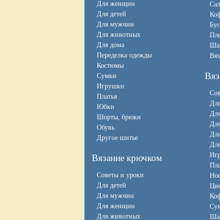
Для женщин
Сал
Для детей
Коф
Для мужчин
Бус
Для животных
Пл
Для дома
Ша
Переделка одежды
Вяз
Костюмы
Вяз
Сумки
Игрушки
Сов
Платья
Для
Юбки
Дл
Шорты, брюки
Дл
Обувь
Дл
Другое шитье
Для
Иг
Вязание крючком
Пла
Советы и уроки
Нос
Для детей
Цв
Для мужчин
Коф
Для женщин
Су
Для животных
Ша