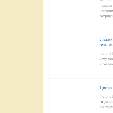
Фото: 27
подарка 
весенним
гофриро
Свадеб
руками
Фото: 5 
чему мо
в розов
Цветы 
Фото: 6 
создания
вы будет