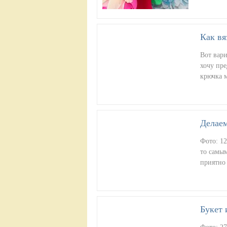
Как вя
Вот вар
хочу пр
крючка 
Делаем
Фото: 12
то самым
приятно
Букет 