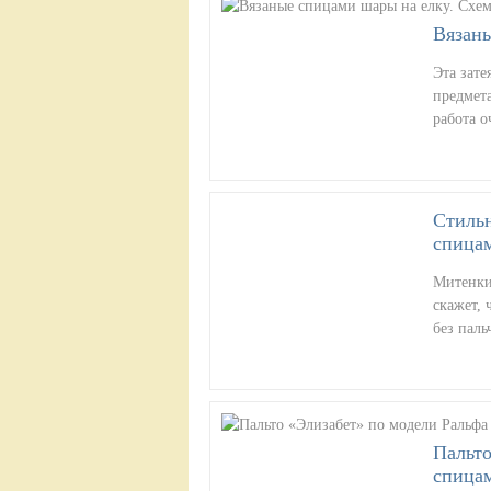
Вязаны
Эта зате
предмет
работа о
Стиль
спицам
Митенки 
скажет, 
без пал
Пальто
спицам