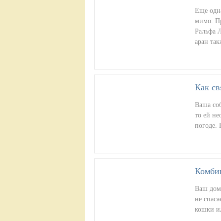
Еще одна
мимо. П
Ральфа 
аран та
Как св
Ваша соб
то ей не
погоде.
Комбин
Ваш дом
не спаса
кошки и