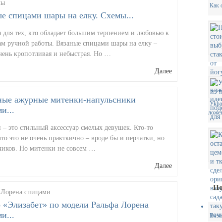
Как 
е спицами шары на елку. Схемы...
я для тех, кто обладает большим терпением и любовью к
ам ручной работы. Вязаные спицами шары на елку –
чень кропотливая и небыстрая. Но …
Далее
ные ажурные митенки-напульсники
Укра
и...
ложе
– это стильный аксессуар смелых девушек. Кто-то
что это не очень практкично – вроде бы и перчатки, но
ьчиков. Но митенки не совсем …
Далее
По
 «Элизабет» по модели Ральфа Лорена
и...
Вяза