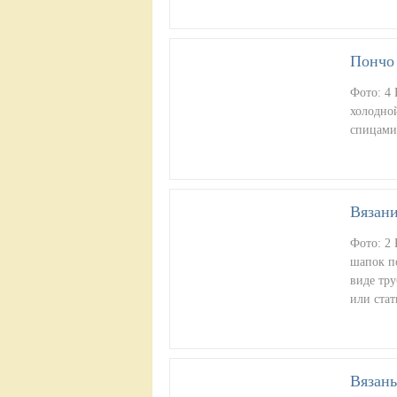
Пончо 
Фото: 4 
холодной
спицами
Вязани
Фото: 2
шапок п
виде тру
или ста
Вязаны