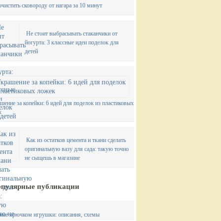
очистить сковороду от нагара за 10 минут
Не стоит выбрасывать стаканчики от
йогурта: 3 классные идеи поделок для
детей
шение за копейки: 6 идей для поделок из пластиковых
к
Как из остатков цемента и ткани сделать
оригинальную вазу для сада: такую точно
не сыщешь в магазине
пулярные публикации
ние крючком игрушки: описания, схемы