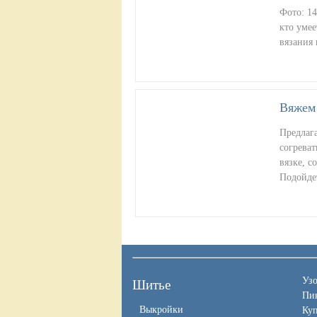
Фото: 14
кто умее
вязания
Вяжем 
Предлага
согреват
вязке, с
Подойде
Уз
Шитье
Пи
Выкройки
Ку