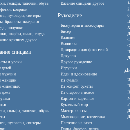
1
ки, гольфы, тапочки, обувь
Вязание спицами другое
2
фетки, коврики
Рукоделие
8
ты, пуловеры, свитеры
П
ы, браслеты, ожерелья
Бижутерия и аксессуары
Х
еды, подушки
Бисер
Д
пки, шарфы, шали, снуды
Валяние
С
ание крючком другое
Вышивка
О
Декорации для фотосессий
ание спицами
П
Декупаж
Д
еты и уроки
Другое рукоделие
 детей
Игрушки
Д
я мужчин
Идеи и вдохновение
И
я женщин
Из бумаги
П
я животных
Из конфет, букеты
П
 дома
Из старого в новое
М
рушки
Картон и картонаж
Р
тья
Кукольный мир
Д
ки, гольфы, тапочки, обувь
Мастер-классы
Д
еты
Мыловарение, косметика
ты, пуловеры, свитеры
Плетение из газет
мки
Глина, фарфор, лепка