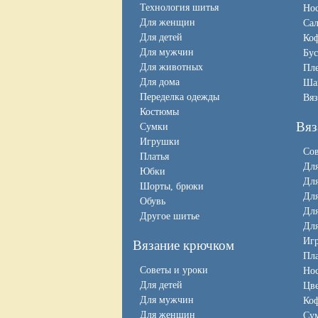
Технология шитья
Нос
Для женщин
Сал
Для детей
Коф
Для мужчин
Бус
Для животных
Пл
Для дома
Ша
Переделка одежды
Вяз
Костюмы
Вяз
Сумки
Игрушки
Сов
Платья
Для
Юбки
Дл
Шорты, брюки
Дл
Обувь
Дл
Другое шитье
Для
Иг
Вязание крючком
Пла
Советы и уроки
Нос
Для детей
Цв
Для мужчин
Коф
Для женщин
Су