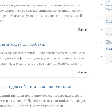
 вязаная детская вещь, мимо которой нельзя пройти
Утяж
рекрасное пальто связано спицами по мотивам модели
Лорена. Схемы жгутов описаны словами, центральный
кже …
Диза
Далее
Ретр
язать кофту для собаки...
Маст
ачка нуждается в тепле. Если собачка совсем маленькая,
обходима комфортная одежда для прогулок по холодной
Шьем
 Например, можно связать вот такую забавную кофту …
Далее
езон для собаки или кошки спицами...
ашний питомец постоянно мерзнет и короткая шерсть
ет его от холодов? Давайте свяжем что-нибудь теплое для
ли собаки. А вязать мы будем комбинезон …