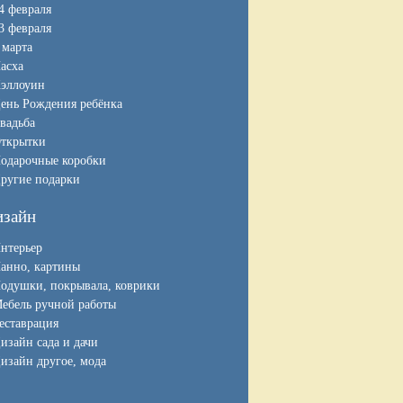
4 февраля
3 февраля
 марта
асха
эллоуин
ень Рождения ребёнка
вадьба
ткрытки
одарочные коробки
ругие подарки
изайн
нтерьер
анно, картины
одушки, покрывала, коврики
ебель ручной работы
еставрация
изайн сада и дачи
изайн другое, мода