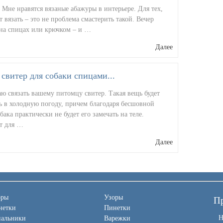
 Мне нравятся вязаные абажуры в интерьере. Для тех,
т вязать – это не проблема смастерить такой. Вечер
 на спицах или крючком – и …
Далее
свитер для собаки спицами...
ю связать вашему питомцу свитер. Такая вещь будет
ь в холодную погоду, причем благодаря бесшовной
обака практически не будет его замечать на теле.
т для …
Далее
оры
Узоры
Пр
нетки
Пинетки
Н
пальники
Варежки